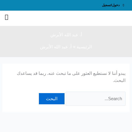
طي
البحث
دخول/تسجيل
ى
عن:
محتوى
أ. عبد الله الأبرش
الرئيسية
أ. عبد الله الأبرش
يبدو أننا لا نستطيع العثور على ما تبحث عنه. ربما قد يساعدك
البحث.