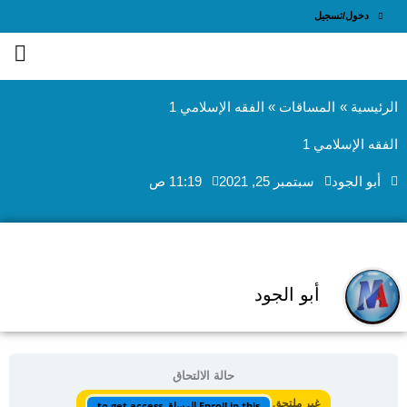
طي
دخول/تسجيل
ى
محتوى
الرئيسية
المساقات
الفقه الإسلامي 1
الفقه الإسلامي 1
‫أبو الجود
سبتمبر 25, 2021
11:19 ص
‫أبو الجود
حالة الالتحاق
غير ملتحق
Enroll in this المساق to get access