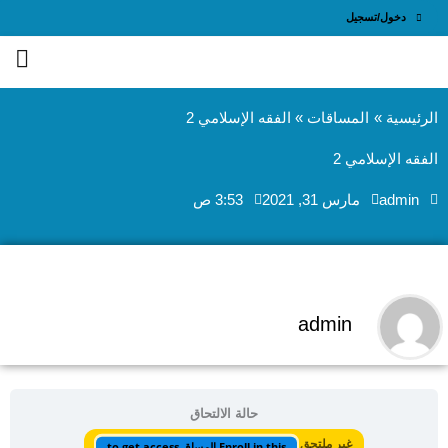
طي
دخول/تسجيل
ى
محتوى
الرئيسية
المساقات
الفقه الإسلامي 2
الفقه الإسلامي 2
admin
مارس 31, 2021
3:53 ص
admin
حالة الالتحاق
غير ملتحق
Enroll in this المساق to get access