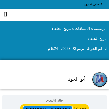
طي
دخول/تسجيل
ى
محتوى
الرئيسية
المساقات
تاريخ الخلفاء
تاريخ الخلفاء
‫أبو الجود
يونيو 23, 2023
5:24 م
‫أبو الجود
حالة الالتحاق
غير ملتحق
Enroll in this المساق to get access