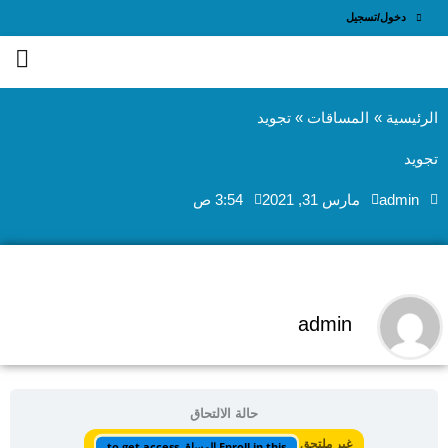
طي
دخول/تسجيل
ى
محتوى
الرئيسية
المساقات
تجويد
تجويد
admin
مارس 31, 2021
3:54 ص
admin
حالة الالتحاق
غير ملتحق
Enroll in this المساق to get access